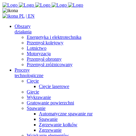
PL
| EN
Obszary
działania
Energetyka i elektrotechnika
Przemysł kolejowy
Lotnictwo
Motoryzacja
Przemysł obronny
Przemysł zróżnicowany
Procesy
technologiczne
Cięcie
Cięcie laserowe
Gięcie
Wykrawanie
Gratowanie powierzchni
Spawanie
Automatyczne spawanie rur
Spawanie
Zgrzewanie kołków
Zgrzewanie
Wciskanie elementów