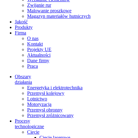
Zwijanie rur
Malowanie proszkowe
Magazyn materiałów hutniczych
Jakość
Produkty
Firma
O nas
Kontakt
Projekty UE
Aktualności
Dane firmy
Praca
Obszary
działania
Energetyka i elektrotechnika
Przemysł kolejowy
Lotnictwo
Motoryzacja
Przemysł obronny
Przemysł zróżnicowany
Procesy
technologiczne
Cięcie
Cięcie laserowe