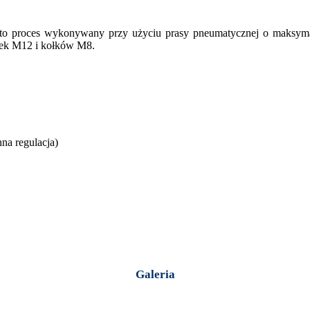
itp. to proces wykonywany przy użyciu prasy pneumatycznej o maksy
ętek M12 i kołków M8.
nna regulacja)
Galeria