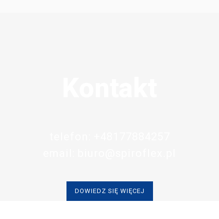
Kontakt
telefon: +48177884257
email:
biuro@spiroflex.pl
DOWIEDZ SIĘ WIĘCEJ