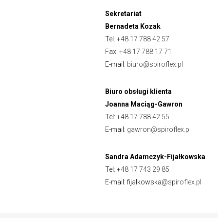
Sekretariat
Bernadeta Kozak
Tel.
+48 17 788 42 57
Fax.
+48 17 788 17 71
E-mail:
biuro@spiroflex.pl
Biuro obsługi klienta
Joanna Maciąg-Gawron
Tel:
+48 17 788 42 55
E-mail:
gawron@spiroflex.pl
Sandra Adamczyk-Fijałkowska
Tel:
+48 17 743 29 85
E-mail: fijalkowska
@spiroflex.pl